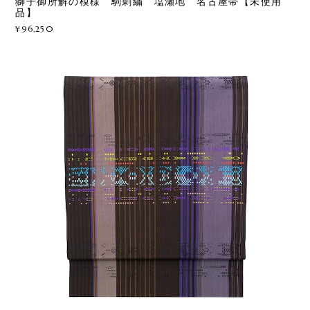
獅子御所解の模様 駒刺繍 塩瀬地 名古屋帯【未使用
品】
¥96,250