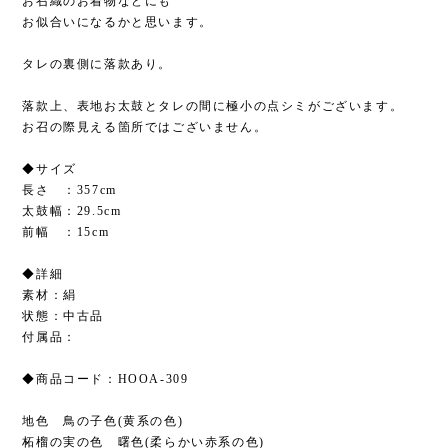
お召織のお着物などにも
お似合いになるかと思います。
タレの裏側に落款あり。
落款上、表地お太鼓とタレの間に極小の点シミがございます。
お召の際見える箇所ではございません。
◆サイズ
長さ ：357cm
太鼓幅：29.5cm
前幅 ：15cm
◆詳細
素材：絹
状態：中古品
付属品：
◆商品コード：HOOA-309
地色 鳥の子色(黄系の色)
柘榴の実の色 曙色(柔らかい赤系の色)