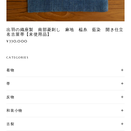
出羽の織座製 南部菱刺し 麻地 榀糸 藍染 開き仕立
名古屋帯【未使用品】
¥330,000
CATEGORIES
着物
帯
反物
和装小物
古裂