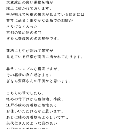
大変縁起の良い果物柘榴が
端正に描かれております。
中が割れて柘榴の果実が見えている箇所には
非常に品良く細やかな金糸での刺繍が
さりげなく入った
京都の染め物の名門
ぎをん齋藤製の名古屋帯です。
前柄にも中が割れて果実が
見えている柘榴が両面に描かれております。
非常にシンプルな構図ですが、
その柘榴の存在感はまさに
ぎをん齋藤さんの手腕かと思います。
こちらの帯でしたら、
軽めの付下げから色無地、小紋、
江戸小紋のお着物と相性良く
お使いいただけるかと思います。
あとは紬のお着物もよろしいですし、
矢代仁さんのような品の良い