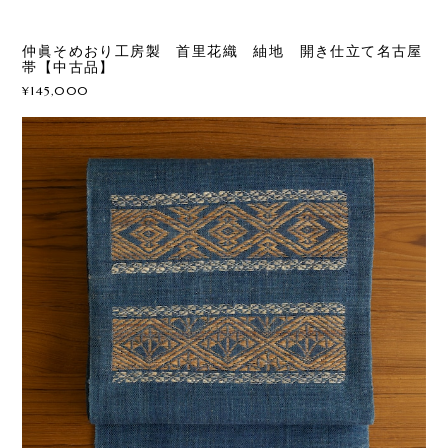
仲眞そめおり工房製 首里花織 紬地 開き仕立て名古屋
帯【中古品】
¥145,000