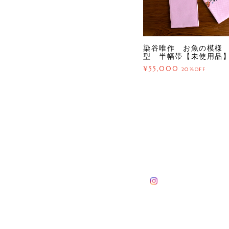
染谷唯作 お魚の模様
型 半幅帯【未使用品
¥55,000
20%OFF