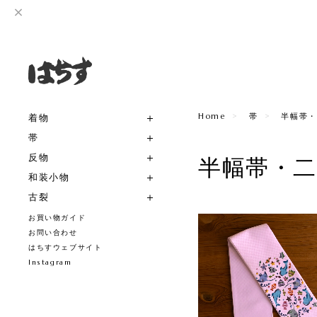
Home
帯
半幅帯・
着物
帯
反物
半幅帯・
和装小物
古裂
お買い物ガイド
お問い合わせ
はちすウェブサイト
Instagram