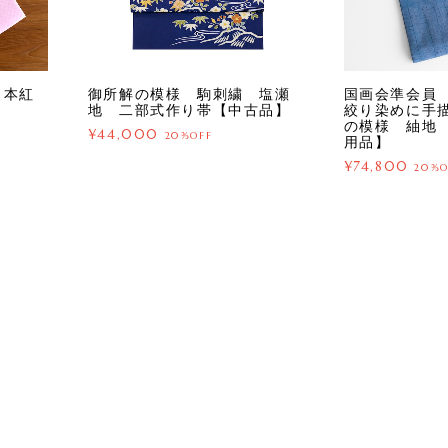
 本紅
御所解の模様 駒刺繍 塩瀬
国画会準会員
】
地 二部式作り帯【中古品】
絞り染めに手
の模様 紬地
¥44,000
20%OFF
用品】
¥74,800
20%O