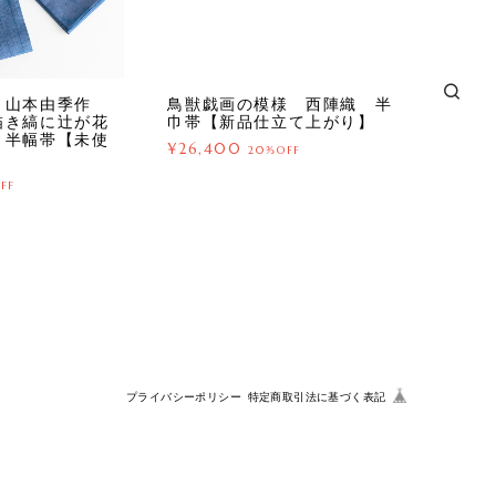
 山本由季作
鳥獣戯画の模様 西陣織 半
描き縞に辻が花
巾帯【新品仕立て上がり】
 半幅帯【未使
¥26,400
20%OFF
FF
プライバシーポリシー
特定商取引法に基づく表記