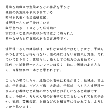
秀逸な紬織りや型染めなどの作品を手がけ、
独自の美意識を表現されている
昭和を代表する染織研究家、
浦野理一さんが手掛けている
象牙色のざっくりとした経節紬に
実に様々な色の縞模様が表情豊かに織られた
素朴ながらも存在感のある名古屋帯です。
浦野理一さんの経節紬は、素朴な素材感ではありますが、手織り
手つむぎでしか得られない、他の紬にはない雰囲気と質感、それ
でいて目を引く、素晴らしい物としての魅力のある紬です。
現代でも浦野理一さんのファンは多く、紬にご興味のある方な
ら、皆様憧れの一本かと思われます。
こちらの帯でしたら、織物のお着物に相性が良く、結城紬、郡上
紬、伊兵衛織、ざざんざ織、大島紬、伊那紬、もちろん浦野理一
さんのお着物など表情の豊かな紬とお召しになると素敵です。
あと、小紋や、ちりめん地のお着物などに合わせられてお食事会
や、観劇、芸術鑑賞、お茶などのお稽古事に行かれても、よろし
いかと思います。