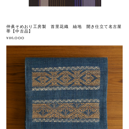
仲眞そめおり工房製 首里花織 紬地 開き仕立て名古屋
帯【中古品】
¥116,000