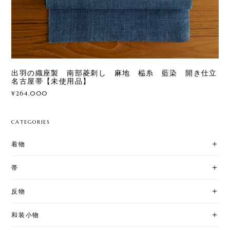
出羽の織座製 南部菱刺し 麻地 榀糸 藍染 開き仕立
名古屋帯【未使用品】
¥264,000
CATEGORIES
着物
帯
反物
和装小物