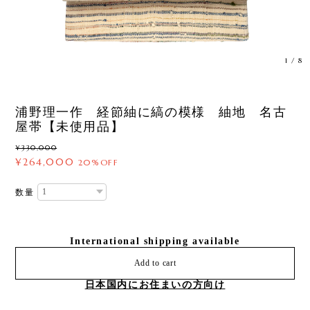
1
/
8
浦野理一作 経節紬に縞の模様 紬地 名古
屋帯【未使用品】
¥330,000
¥264,000
20%OFF
数量
International shipping available
Add to cart
日本国内にお住まいの方向け