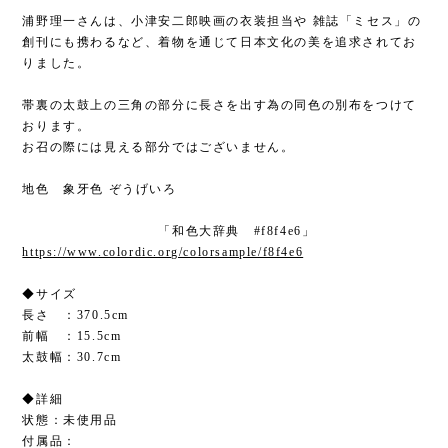
浦野理一さんは、小津安二郎映画の衣装担当や 雑誌「ミセス」の
創刊にも携わるなど、着物を通じて日本文化の美を追求されてお
りました。
帯裏の太鼓上の三角の部分に長さを出す為の同色の別布をつけて
おります。
お召の際には見える部分ではございません。
地色 象牙色 ぞうげいろ
「和色大辞典 #f8f4e6」
https://www.colordic.org/colorsample/f8f4e6
◆サイズ
長さ ：370.5cm
前幅 ：15.5cm
太鼓幅：30.7cm
◆詳細
状態：未使用品
付属品：